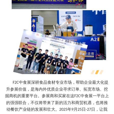
中食展深耕食品食材专业市场，帮助企业最大化提
F2C
升参展价值，是海内外优质企业寻求订单、拓宽市场、挖
掘商机的重要平台。参展商和买家在这
中食展
一平台上
F2C
的强强联合，不仅将带来了新的活力和商贸机遇，也将推
动餐饮产业链的发展和壮大。
年
月
日
日，让我
202
5
9
25
-27