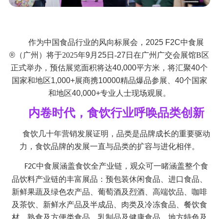
作为中国食品行业的风向标展会，2025 F2C中食展
®（广州）
将于
2025年
9月25
日
-
27日在
广州广交会展馆
B区
正式举办，预估展览面积将达40,000平方米，将汇聚40个
国家和地区1,000+展商携10000精品爆品参展、40个国家
和地区40,000+专业人士现场观展。
内卷时代，
食饮
行业呼唤品类创新
食饮几十年营销发展证明，品类是品牌成长的重要驱动
力，食饮品牌的发展一直与品类的扩容与进化相伴。
中食展涵盖食饮全产业链，观众可一睹涵盖整个食
F2C
品饮料产业链的丰富展品：预包装休闲食品、进口食品、
新鲜果蔬及绿色农产品、葡萄酒及烈酒、高端饮品、咖啡
及茶饮、新鲜水产品及半成品、肉类及冷冻食品、餐饮食
材、熟食及方便类食品、乳制品及健康食品、地方特色及