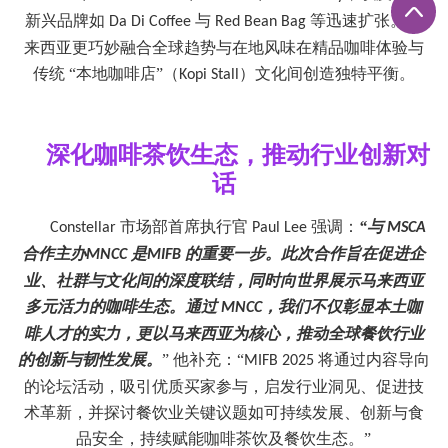
新兴品牌如
与
等迅速扩张。马
Da Di Coffee
Red Bean Bag
来西亚更巧妙融合全球趋势与在地风味在精品咖啡体验与
传统 “本地咖啡店”（
）文化间创造独特平衡。
Kopi Stall
深化咖啡茶饮生态，推动行业创新对
话
市场部首席执行官
强调：
“与
Constellar
Paul Lee
MSCA
合作主办
是
的重要一步。此次合作旨在促进企
MNCC
MIFB
业、社群与文化间的深度联结，同时向世界展示马来西亚
多元活力的咖啡生态。通过
，我们不仅彰显本土咖
MNCC
啡人才的实力，更以马来西亚为核心，推动全球餐饮行业
的创新与韧性发展。
”
他补充：
“
将通过内容导向
MIFB 2025
的论坛活动，吸引优质买家参与，启发行业洞见、促进技
术革新，并探讨餐饮业关键议题如可持续发展、创新与食
品安全，持续赋能咖啡茶饮及餐饮生态。”