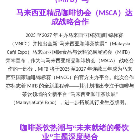
MIFB
马来西亚精品咖啡协会（
）达
MSCA
成战略合作
至
年主办马来西亚国家咖啡锦标赛
2025
2027
（
）并推出全新“马来西亚咖啡茶饮展”（
MNCC
Malaysia
）马来西亚国际食品与饮料贸易展览会（
）
Café Expo
MIFB
荣幸宣布，作为与马来西亚精品咖啡协会（
） 战略合
MSCA
作的一部分，
将于
至
年连续三年成为
马来
MIFB
2025
2027
西亚国家咖啡锦标赛（
）
的官方主办平台。此次合作
MNCC
亦标志着
的全新里程碑——其计划推出专注于咖啡与
MIFB
茶饮领域的全新平台 “马来西亚咖啡茶饮展”
（
），进一步拓展其行业生态版图。
MalaysiaCafé Expo
咖啡茶饮热潮与
“未来就绪的餐饮
业”主题深度契合