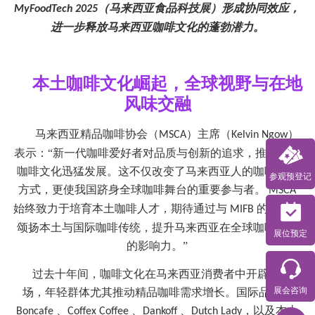
（马来西亚食品科技展）形成协同效应，
MyFoodTech 2025
进一步释放马来西亚咖啡文化的蓬勃潜力。
本土咖啡文化崛起，全球视野与在地
风味交融
马来西亚精品咖啡协会（
）主席（
）
MSCA
Kelvin Ngow
表示：“新一代咖啡爱好者对品质与创新的追求，推动本土
咖啡文化迅猛发展。这不仅改变了马来西亚人的咖啡消费
参观预登记
方式，更使我国跻身全球咖啡舞台的重要参与者。
MSCA
始终致力于培育本土咖啡人才，期待通过与
的合作，
MIFB
颂扬本土与国际咖啡传统，提升马来西亚在全球咖啡产业
展位预定
的影响力。”
过去十年间，咖啡文化在马来西亚消费者中开辟独特市
展会咨询
场，年轻群体尤其推动精品咖啡需求增长。国际品牌如
、
、
、
，以及本土
Boncafe
Coffex Coffee
Dankoff
Dutch Lady