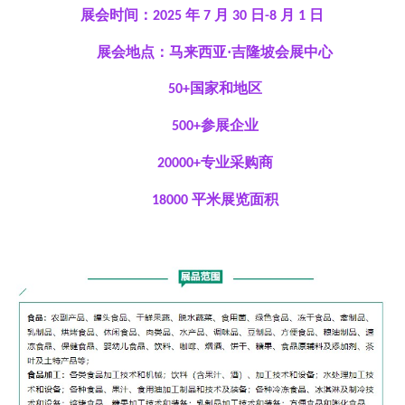
展会时间：
年
月
日
月
日
2025
7
30
-8
1
展会地点：马来西亚
·吉隆坡会展中心
国家和地区
50+
参展企业
500+
专业采购商
20000+
平米展览面积
18000