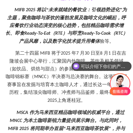
将以“未来就绪的餐饮业：引领趋势进化”为
MIFB 2025
主题，聚焦咖啡与茶饮的蓬勃发展及咖啡文化的崛起，呼
应餐饮行业动态演变的核心趋势，包括精品咖啡需求增
长、即食
（
）与即烹
（
）
Ready-To-Eat
RTE
Ready-To-Cook
RTC
产品风靡，以及数字化技术提升用餐体
验等。
第二十四届
将于
年
月
日至
月
日在吉
MIFB
2025
7
30
8
1
隆坡会展中心举行，汇聚国内外咖啡、茶饮及相关领域
可以介绍下你们的产品么
（如饮品、烘焙与甜点）的参展商，并作为
马来西亚国家
咖啡锦标赛（
）
半决赛与总决赛的舞台。这项国家级
MNCC
赛事旨在发掘与培育本土咖啡人才，通过长达一年的赛事
历程，集结顶尖咖啡师、冲煮师与品鉴师，最终在
MIFB
上角逐桂冠。
2025
作为马来西亚精品咖啡领域的权威平台，通过
MSCA
为本土咖啡新锐力量提供展示舞台。与此同时，
MNCC
将同期举办首届“马来西亚咖啡茶饮展”，并与
MIFB 2025