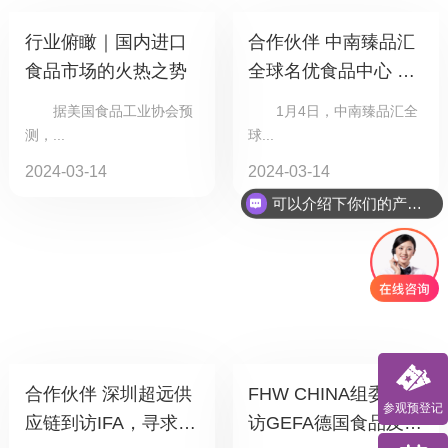
行业俯瞰｜国内进口
合作伙伴 中南臻品汇
食品市场的火热之势
全球名优食品中心 代
表到访IFA，寻求资
据美国食品工业协会预
1月4日，中南臻品汇全
源，共商合作
测，...
球...
2024-03-14
2024-03-14
可以介绍下你们的产品么
合作伙伴 深圳超远供
FHW CHINA组委会拜
参观预登记
应链到访IFA，寻求共
访GEFA德国食品及农