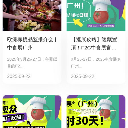
欧洲橄榄品鉴推介会 |
【逛展攻略】速藏置
中食展广州
顶！F2C中食展官方
指南助您高效选品抓
2025年9月25-27日，备受瞩
9月25-27日，2025中食展®
商机
目的F2...
广州...
2025-09-22
2025-09-22