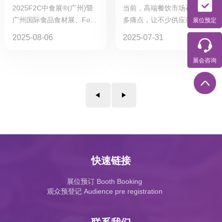
参观预登记领取多重
决策者！大湾区国际
2025F2C中食展®(广州)暨
当前，高端餐饮市场存在诸
大奖！
精选餐酒融合节邀您
广州国际食品食材展、Fo...
多痛点，让不少供应商望而
展位预定
入席
却...
2025-08-06
2025-07-31
展会咨询
快速链接
展位预订 Booth Booking
观众预登记 Audience pre registration