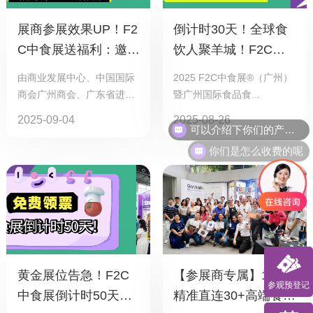
展商参展效果UP！F2
倒计时30天！全球食
C中食展送福利：邀约
饮人聚羊城！F2C中
观众加享多重推广权
食展9月将于广州启幕
由商业发展中心、中国国际
2025 F2C中食展®（广州）
益！
商会广州商会、广东省进口
暨广州国际食品食...
食...
可以介绍下你们的产品么
2025-09-04
2025-08-26
你们是怎么收费的呢
黄金展位告急！F2C
【参展商专属】1V1
参观预登记
中食展倒计时50天！
精准直连30+高端餐饮