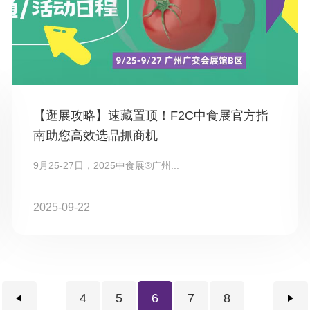
【逛展攻略】速藏置顶！F2C中食展官方指
南助您高效选品抓商机
9月25-27日，2025中食展®广州...
2025-09-22
4
5
6
7
8