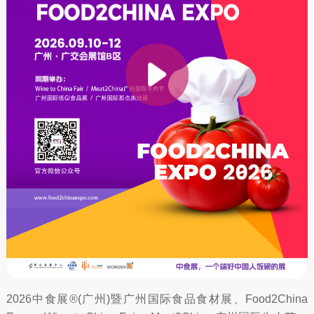
2026中食展®(广州)暨广州国际食品食材展、Food2China