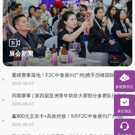
展会新闻
重磅赛事落地！F2C中食展®(广州)携手历峰国际烘焙俱乐部（中国），打造华南烘焙商贸黄金平台
2026-08-07
参观预登记
同期赛事 | 第四届亚洲青年烘焙大赛部分参赛队伍重磅亮相！
2026-08-07
展位预定
赢800元京东卡+高效对接！9月F2C中食展®(广州)团长火热招募中！
2026-08-07