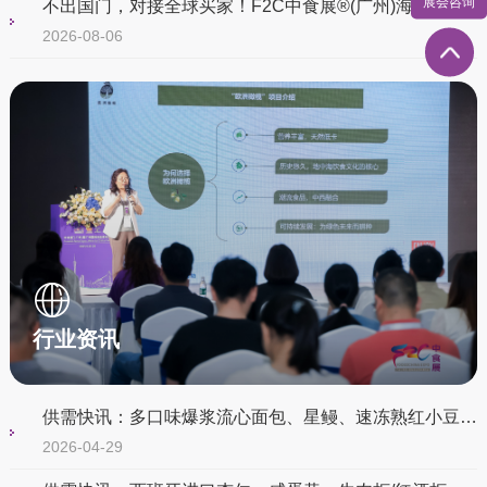
展会咨询
不出国门，对接全球买家！F2C中食展®(广州)海外采购商专项邀约进行中
2026-08-06
行业资讯
供需快讯：多口味爆浆流心面包、星鳗、速冻熟红小豆（大宗批发）...
2026-04-29